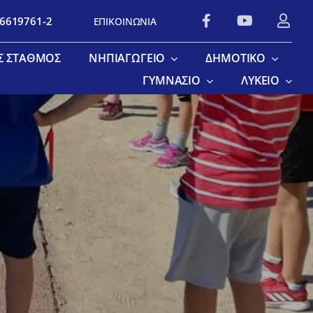
 6619761-2
ΕΠΙΚΟΙΝΩΝΙΑ
Σ ΣΤΑΘΜΌΣ
ΝΗΠΙΑΓΩΓΕΊΟ
ΔΗΜΟΤΙΚΌ
ΓΥΜΝΆΣΙΟ
ΛΎΚΕΙΟ