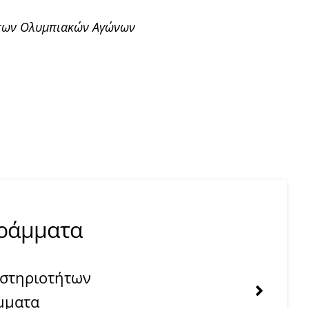
ς των Ολυμπιακών Αγώνων
γράμματα
αστηριοτήτων
μματα