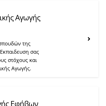
ικής Αγωγής
σπουδών της
 Εκπαιδευση σας
υς στόχους και
ικής Αγωγής.
γής Εφήβων