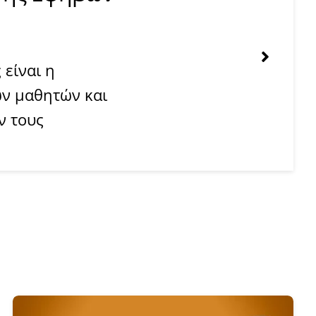
 είναι η
ων µαθητών και
ν τους