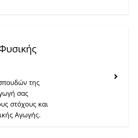
 Φυσικής
σπουδών της
γωγή σας
υς στόχους και
ικής Αγωγής.