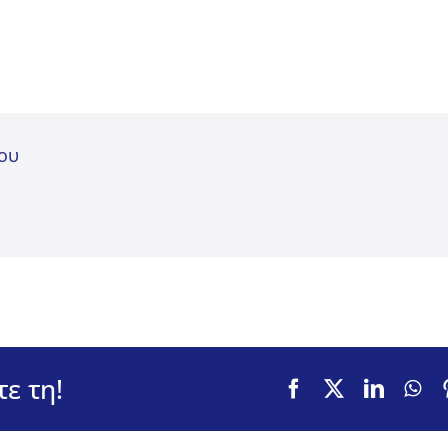
κου
ε τη!