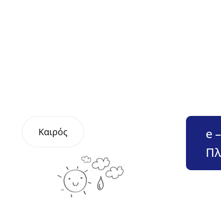
e 
Καιρός
Πλ