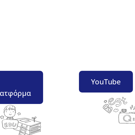
–
YouTube
ατφόρμα