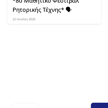
*8ο Μαθητικό Φεστιβάλ
Ρητορικής Τέχνης* 🗣️
22 Ιουνίου 2026