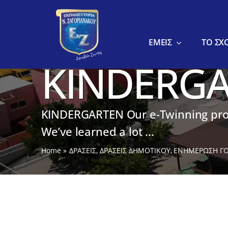
στο
Μετάβαση
περιεχόμενο
στο
περιεχόμενο
ΕΜΕΙΣ
ΤΟ ΣΧ
KINDERG
KINDERGARTEN Our e-Twinning proj
We’ve learned a lot ...
Home
ΔΡΑΣΕΙΣ
ΔΡΑΣΕΙΣ ΔΗΜΟΤΙΚΟΥ
ΕΝΗΜΕΡΩΣΗ Γ