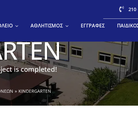
210
ΟΛΕΊΟ
ΑΘΛΗΤΙΣΜΌΣ
ΕΓΓΡΑΦΈΣ
ΠΑΙΔΙΚΌ
ARTEN
ect is completed!
ΟΝΕΩΝ
KINDERGARTEN