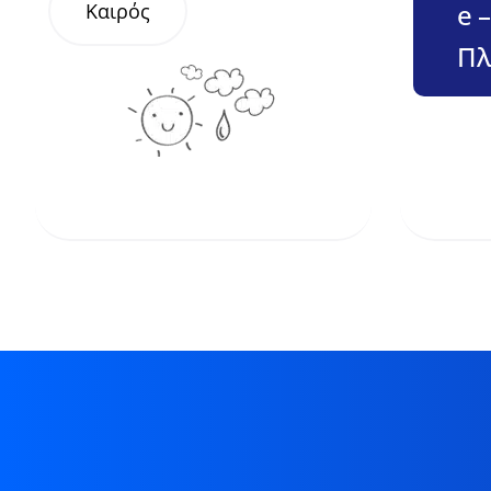
e 
Καιρός
Πλ