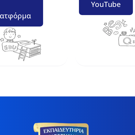
–
YouTube
ατφόρμα