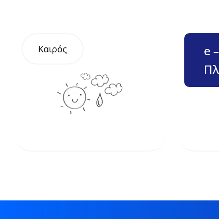
e 
Καιρός
Πλ