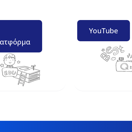
–
YouTube
ατφόρμα