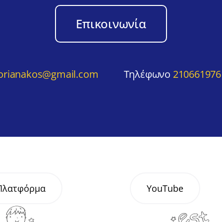
Επικοινωνία
orianakos@gmail.com
Τηλέφωνο
210661976
 Πλατφόρμα
YouTube