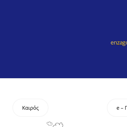
enzag
Καιρός
e –