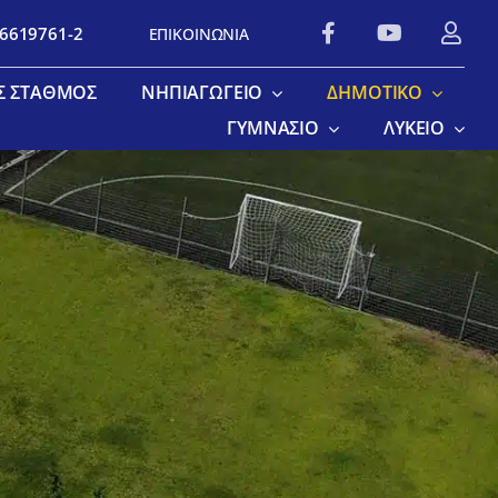
 6619761-2
ΕΠΙΚΟΙΝΩΝΙΑ
Σ ΣΤΑΘΜΌΣ
ΝΗΠΙΑΓΩΓΕΊΟ
ΔΗΜΟΤΙΚΌ
ΓΥΜΝΆΣΙΟ
ΛΎΚΕΙΟ