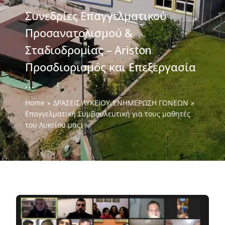
Συνεδρίες Επαγγελματικού
Προσανατολισμού &
Σταδιοδρομίας – Αriston
Προσδιορισμός και Επεξεργασία
...
Home
ΔΡΑΣΕΙΣ ΛΥΚΕΙΟΥ
ΕΝΗΜΕΡΩΣΗ ΓΟΝΕΩΝ
Επαγγελματική Συμβουλευτική για τους μαθητές
του Λυκείου μας!